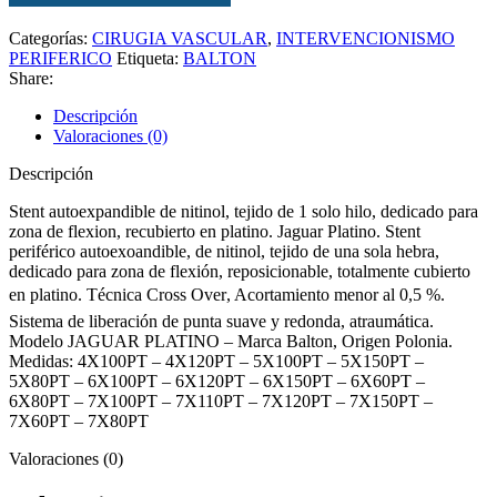
Categorías:
CIRUGIA VASCULAR
,
INTERVENCIONISMO
PERIFERICO
Etiqueta:
BALTON
Share:
Descripción
Valoraciones (0)
Descripción
Stent autoexpandible de nitinol, tejido de 1 solo hilo, dedicado para
zona de flexion, recubierto en platino. Jaguar Platino. Stent
periférico autoexoandible, de nitinol, tejido de una sola hebra,
dedicado para zona de flexión, reposicionable, totalmente cubierto
en platino. Técnica Cross Over, Acortamiento menor al 0,5 %.
Sistema de liberación de punta suave y redonda, atraumática.
Modelo JAGUAR PLATINO – Marca Balton, Origen Polonia.
Medidas: 4X100PT – 4X120PT – 5X100PT – 5X150PT –
5X80PT – 6X100PT – 6X120PT – 6X150PT – 6X60PT –
6X80PT – 7X100PT – 7X110PT – 7X120PT – 7X150PT –
7X60PT – 7X80PT
Valoraciones (0)