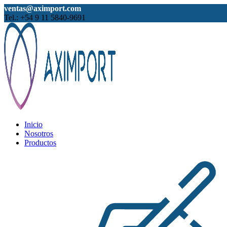
ventas@aximport.com
Tel.: +54 9 11 5840-9691
Inicio
Nosotros
Productos